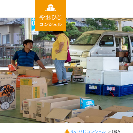
やおひじコンシェル
>
Q&A